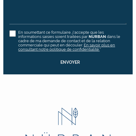
En soumettant ce formulaire, j'accepte que les
informations saisies soient traitées par
NURBAN
dans le
cadre de ma demande de contact et de la relation
commerciale qui peut en découler.
En savoir plus en
consultant notre politique de confidentialité.
*