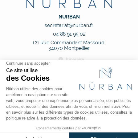
NURBAN
secretariat@nurban.fr
04 88 91 95 02
121 Rue Commandant Massoud,
34070 Montpellier
Itinéraire
Nous suivre
Nos horaires
Du lundi au vendredi de 09h00 à 18h00
Le samedi sur rendez-vous
Guide local
Informations complémentaires
place
mail
call
Mentions légales