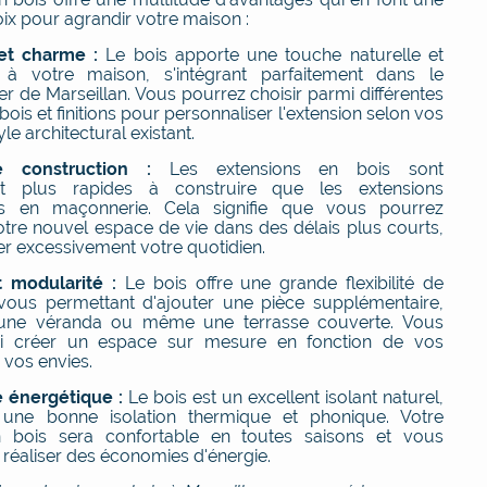
ix pour agrandir votre maison :
et charme :
Le bois apporte une touche naturelle et
 à votre maison, s'intégrant parfaitement dans le
r de Marseillan. Vous pourrez choisir parmi différentes
ois et finitions pour personnaliser l'extension selon vos
yle architectural existant.
e construction :
Les extensions en bois sont
t plus rapides à construire que les extensions
lles en maçonnerie. Cela signifie que vous pourrez
votre nouvel espace de vie dans des délais plus courts,
er excessivement votre quotidien.
et modularité :
Le bois offre une grande flexibilité de
vous permettant d'ajouter une pièce supplémentaire,
une véranda ou même une terrasse couverte. Vous
si créer un espace sur mesure en fonction de vos
 vos envies.
 énergétique :
Le bois est un excellent isolant naturel,
t une bonne isolation thermique et phonique. Votre
n bois sera confortable en toutes saisons et vous
 réaliser des économies d'énergie.