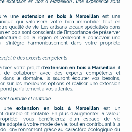
tre extension en bois à Marseillan : une expérience sans
ruire une
extension en bois à Marseillan
est une
unique qui valorisera votre bien immobilier tout en
tre qualité de vie. Les artisans locaux spécialisés dans
on en bois sont conscients de l'importance de préserver
chitecturale de la région et veilleront à concevoir une
ui s'intègre harmonieusement dans votre propriété
 projet à des experts compétents
 bien votre projet d'
extension en bois à Marseillan
, il
el de collaborer avec des experts compétents et
s dans le domaine. Ils sauront écouter vos besoins,
er sur les meilleures options et réaliser une extension
épond parfaitement à vos attentes.
ment durable et rentable
ur une
extension en bois à Marseillan
est un
nt durable et rentable. En plus d'augmenter la valeur
ropriété, vous bénéficierez d'un espace de vie
re adapté à votre mode de vie, tout en contribuant à la
 de l'environnement grâce au caractère écologique du