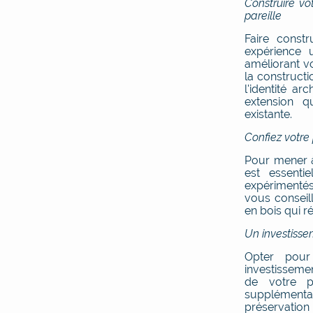
Construire vo
pareille
Faire const
expérience 
améliorant vo
la constructi
l'identité ar
extension q
existante.
Confiez votre
Pour mener à
est essenti
expérimenté
vous conseill
en bois qui r
Un investisse
Opter po
investisseme
de votre p
supplémentai
préservation