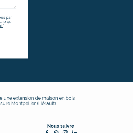
ées par
ale qui
é.
*
e une extension de maison en bois
sure Montpellier (Hérault)
Nous suivre