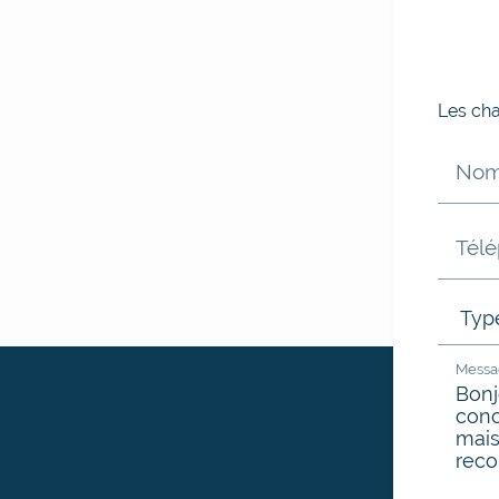
Les cha
Nom
Tél
Messa