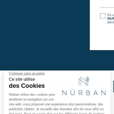
En s
NU
peut
Extension de maison en bois Agde