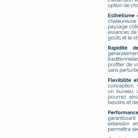
option de cho
Esthétisme 
chaleureuse
paysage côtie
essences de b
goûts et le st
Rapidité d
généralemen
traditionne
profiter de 
sans perturb
Flexibilité 
conception, 
un bureau, 
pourrez ain
besoins et de
Performance
garantissan
extension e
permettra de