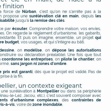
 finition
la force de
Nürban
, c’est qu’on ne s’arrête pas à la
On propose une
surélévation clé en main
, depuis
les
sabilité
jusqu’à
la remise des clés
.
e par
écouter
. Comprendre votre maison, vos envies,
tes. On regarde le règlement d’urbanisme, les gabarits,
 existante. Et puis on imagine, ensemble, un projet
qui
tre budget
, vos usages, et qui s’intègre au bâti.
dessine
, on
modélise
, on
dépose les autorisations
onstruire ou déclaration préalable). Une fois que tout
n
coordonne les entreprises
, on
pilote le chantier
, on
formé,
sans jargon ni zones d’ombre
.
e prix est garanti
, dès que le projet est validé. Pas de
rise à la fin.
ellier, un contexte exigeant
r une surélévation à
Montpellier
ou dans sa périphérie
elnau-le-Lez, Jacou, etc.), c’est souvent composer avec
ents d’urbanisme complexes
, des
contraintes de
vis-à-vis
, voire de
zone inondable
.