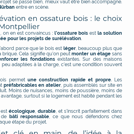
projet se passe bien, mieux vaut être bien accompagné.
Nürban
entre en scène.
évation en ossature bois : le choix
Montpellier
n
, on en est convaincus :
l’ossature bois
est
la solution
tée pour les projets de surélévation
.
’abord parce que le bois est
léger
, beaucoup plus que
a brique. Cela signifie qu’on peut
monter un étage
sans
enforcer les fondations
existantes. Sur des maisons
 peu adaptées à la charge, c’est une condition souvent
 bois permet
une construction rapide et propre
. Les
nt
préfabricables en atelier
, puis assemblés sur site en
uit. Moins de nuisances, moins de poussière, moins de
ai avantage, surtout si le logement est habité pendant les
s est
écologique
,
durable
, et s’inscrit parfaitement dans
e de
bâti responsable
, ce que nous défendons chez
haque étape du projet.
et clé en main, de l’idée à la