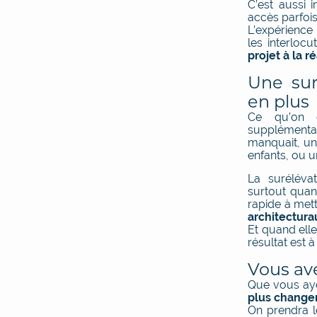
C’est aussi 
accès parfois
L’expérience 
les interloc
projet à la r
Une sur
en plus
Ce qu’on c
supplémentai
manquait, un
enfants, ou u
La suréléva
surtout qua
rapide à met
architectura
Et quand ell
résultat est à
Vous ave
Que vous ay
plus changer
On prendra 