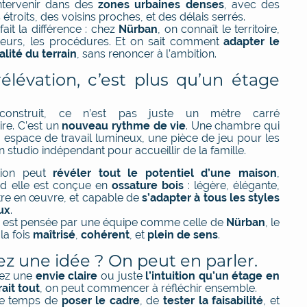
intervenir dans des
zones urbaines denses
, avec des
 étroits, des voisins proches, et des délais serrés.
fait la différence : chez
Nürban
, on connaît le territoire,
uteurs, les procédures. Et on sait comment
adapter le
éalité du terrain
, sans renoncer à l’ambition.
élévation, c’est plus qu’un étage
onstruit, ce n’est pas juste un mètre carré
re. C’est un
nouveau rythme de vie
. Une chambre qui
 espace de travail lumineux, une pièce de jeu pour les
n studio indépendant pour accueillir de la famille.
tion peut
révéler tout le potentiel d’une maison
,
nd elle est conçue en
ossature bois
: légère, élégante,
tre en œuvre, et capable de
s’adapter à tous les styles
ux
.
e est pensée par une équipe comme celle de
Nürban
, le
 la fois
maîtrisé
,
cohérent
, et
plein de sens
.
z une idée ? On peut en parler.
ez une
envie claire
ou juste
l’intuition qu’un étage en
ait tout
, on peut commencer à réfléchir ensemble.
le temps de
poser le cadre
, de
tester la faisabilité
, et