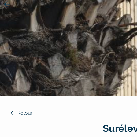
Previous
Retour
Surélev