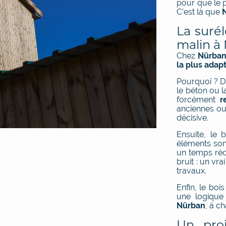
pour que le 
C’est là que
La surél
malin à 
Chez
Nürba
la plus adap
Pourquoi ? D
le béton ou l
forcément
r
anciennes ou
décisive.
Ensuite, le
éléments so
un temps réd
bruit : un vr
travaux.
Enfin, le boi
une logiqu
Nürban
, à c
Un proj