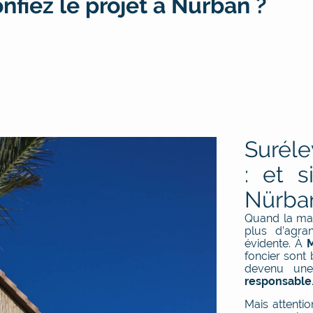
nfiez le projet à Nürban ?
Suréle
: et s
Nürba
Quand la mai
plus d’agra
évidente. À
M
foncier sont 
devenu une
responsable
Mais attentio