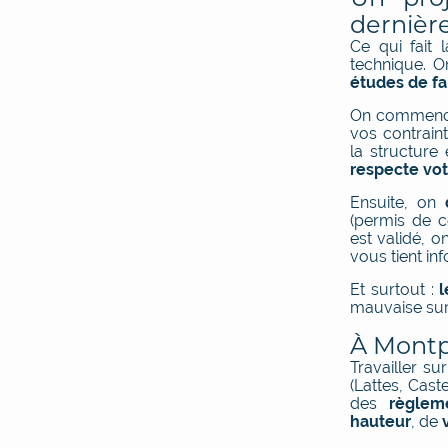
dernière
Ce qui fait 
technique. 
études de fai
On commenc
vos contrain
la structure
respecte vo
Ensuite, on
(permis de c
est validé, o
vous tient in
Et surtout :
l
mauvaise surp
À Montp
Travailler su
(Lattes, Cast
des
règlem
hauteur
, de