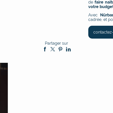
de
faire naî
votre budge
Avec
Nürba
cadrée, et po
contactez
Partager sur