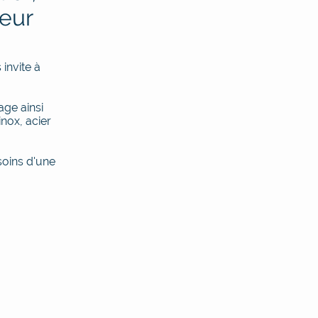
heur
invite à
iage ainsi
nox, acier
soins d'une