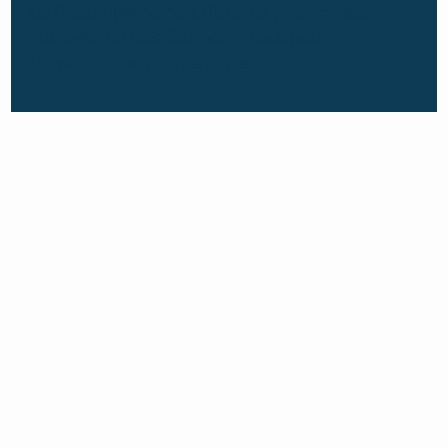
de l’accompagnement d’experts pour construire
votre villa en bois. Contactez-nous pour
transformer vos envies en réalité.
Maison en bois : Les avantages