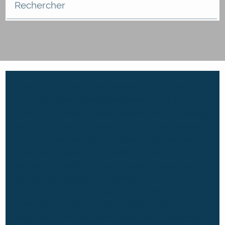
Rechercher
Laissez-vous séduire par l’élégance et le confort
d’une
villa d’architecte avec ossature bois
.
Conçue sur-mesure, cette habitation offre un design
moderne et unique, idéal pour profiter pleinement
d’une vue panoramique. L’utilisation de matériaux
écologiques garantit un habitat durable et
parfaitement isolé. Ce type de projet répond aux
attentes des amateurs d’architecture
contemporaine et de respect de l’environnement.
Envie de concrétiser ce rêve ? Obtenez dès
aujourd’hui une
estimation détaillée
et bénéficiez