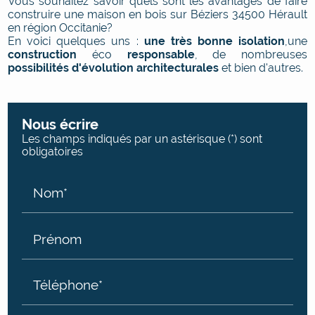
Vous souhaitez savoir quels sont les avantages de faire
construire une maison en bois sur Béziers 34500 Hérault
en région Occitanie?
En voici quelques uns :
une très bonne isolation
,une
construction
éco
responsable
, de nombreuses
possibilités d'évolution architecturales
et bien d'autres.
Nous écrire
Les champs indiqués par un astérisque (*) sont
obligatoires
Nom*
Prénom
Téléphone*